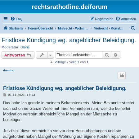
rechtsrathotline.de/forum
FAQ
Registrieren
Anmelden
S
Startseite
Foren-Übersicht
Mietrecht - Wohnungseigentumsrecht
Mietrecht - Konstellationen die sich aus dem Mietvertrag ergeben, sonstige Problematiken des Mietrechts
u
Fristlose Kündigung wg. angeblicher Beleidigung.
c
Moderator:
Gloria
h
Suche
Erweiterte
Antworten
e
4 Beiträge • Seite
1
von
1
domino
Fristlose Kündigung wg. angeblicher Beleidigung.
B
01.11.2021, 17:13
e
i
Das habe ich gerade in meinem Bekanntenkreis. Meine Bekannte streitet
t
sich schon ne Ganze Weile mit Ihrer Vermieterin rum, weil die keinerlei
r
a
Motivation verspürt offensichtliche Mängel an der Mietsache zu
g
beseitigen.
Jetzt soll diese Vermieterin sie vor dem Haus abgefangen und sie
aufgefordert haben Mängel der Wohnung auf eigene Kosten reparieren zu