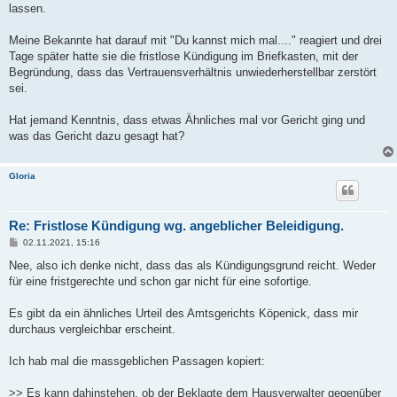
lassen.
Meine Bekannte hat darauf mit "Du kannst mich mal...." reagiert und drei
Tage später hatte sie die fristlose Kündigung im Briefkasten, mit der
Begründung, dass das Vertrauensverhältnis unwiederherstellbar zerstört
sei.
Hat jemand Kenntnis, dass etwas Ähnliches mal vor Gericht ging und
was das Gericht dazu gesagt hat?
Gloria
Re: Fristlose Kündigung wg. angeblicher Beleidigung.
B
02.11.2021, 15:16
e
i
Nee, also ich denke nicht, dass das als Kündigungsgrund reicht. Weder
t
für eine fristgerechte und schon gar nicht für eine sofortige.
r
a
g
Es gibt da ein ähnliches Urteil des Amtsgerichts Köpenick, dass mir
durchaus vergleichbar erscheint.
Ich hab mal die massgeblichen Passagen kopiert:
>> Es kann dahinstehen, ob der Beklagte dem Hausverwalter gegenüber