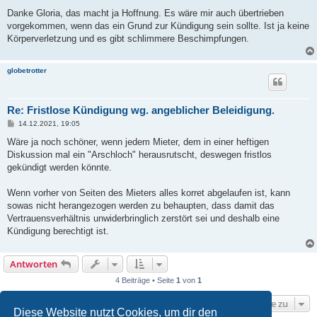
e
i
Danke Gloria, das macht ja Hoffnung. Es wäre mir auch übertrieben
t
vorgekommen, wenn das ein Grund zur Kündigung sein sollte. Ist ja keine
r
a
Körperverletzung und es gibt schlimmere Beschimpfungen.
g
globetrotter
Re: Fristlose Kündigung wg. angeblicher Beleidigung.
B
14.12.2021, 19:05
e
i
Wäre ja noch schöner, wenn jedem Mieter, dem in einer heftigen
t
Diskussion mal ein "Arschloch" herausrutscht, deswegen fristlos
r
a
gekündigt werden könnte.
g
Wenn vorher von Seiten des Mieters alles korret abgelaufen ist, kann
sowas nicht herangezogen werden zu behaupten, dass damit das
Vertrauensverhältnis unwiderbringlich zerstört sei und deshalb eine
Kündigung berechtigt ist.
Antworten
4 Beiträge • Seite
1
von
1
Gehe zu
Diese Website nutzt Cookies, um dir den