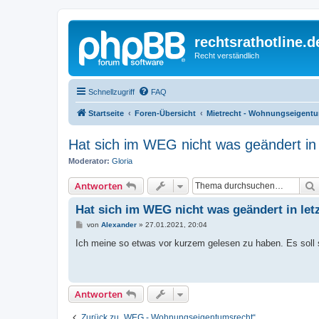
rechtsrathotline.
Recht verständlich
Schnellzugriff
FAQ
Startseite
Foren-Übersicht
Mietrecht - Wohnungseigent
Hat sich im WEG nicht was geändert in l
Moderator:
Gloria
Antworten
Hat sich im WEG nicht was geändert in letz
B
von
Alexander
»
27.01.2021, 20:04
e
i
Ich meine so etwas vor kurzem gelesen zu haben. Es soll 
t
r
a
g
Antworten
Zurück zu „WEG - Wohnungseigentumsrecht“