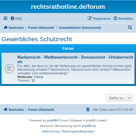
rechtsrathotline.de/forum
FAQ
Registrieren
Anmelden
S
Startseite
Foren-Übersicht
Gewerbliches Schutzrecht
u
Gewerbliches Schutzrecht
c
Forum
h
e
Markenrecht - Wettbewerbsrecht - Domainrecht - Urheberrecht
etc
Für alles, bei dem es um die Verletzung von gewerblichen Schutzrechten geht.
Abmahnung erhalten? Markenrecht, Namensrecht wird verletzt? Mitbewerber
verhalten sich wettbewerbswidrig?
Moderator:
Gloria
Themen:
12
Gehe zu
Startseite
Foren-Übersicht
Alle Zeiten sind
UTC+02:00
Powered by
phpBB
® Forum Software © phpBB Limited
Deutsche Übersetzung durch
phpBB.de
Datenschutz
|
Nutzungsbedingungen