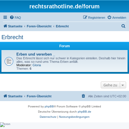
rechtsrathotline.de/forum
FAQ
Registrieren
Anmelden
S
Startseite
Foren-Übersicht
Erbrecht
u
Erbrecht
c
Forum
h
e
Erben und vererben _
Das Erbrecht lässt sich nur schwer in Kategorien einteilen. Deshalb hier hinein
alles, was so rund ums Thema Erben anfällt.
Moderator:
Gloria
Themen:
6
Gehe zu
Startseite
Foren-Übersicht
Alle Zeiten sind
UTC+02:00
Powered by
phpBB
® Forum Software © phpBB Limited
Deutsche Übersetzung durch
phpBB.de
Datenschutz
|
Nutzungsbedingungen