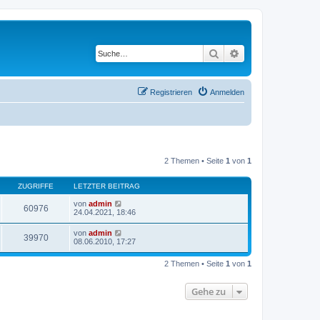
Suche
Erweiterte Suche
Registrieren
Anmelden
2 Themen • Seite
1
von
1
ZUGRIFFE
LETZTER BEITRAG
von
admin
60976
24.04.2021, 18:46
von
admin
39970
08.06.2010, 17:27
2 Themen • Seite
1
von
1
Gehe zu