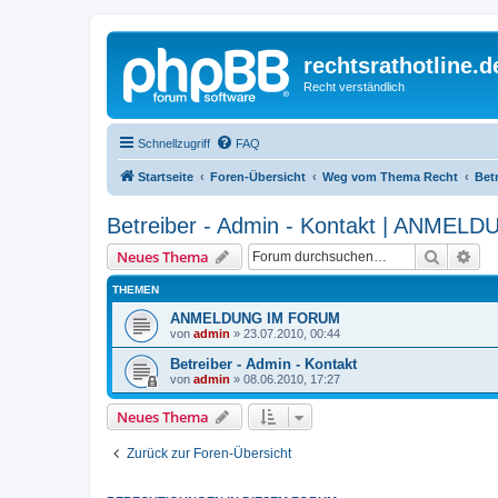
rechtsrathotline.
Recht verständlich
Schnellzugriff
FAQ
Startseite
Foren-Übersicht
Weg vom Thema Recht
Bet
Betreiber - Admin - Kontakt | ANME
Suche
Erw
Neues Thema
THEMEN
ANMELDUNG IM FORUM
von
admin
»
23.07.2010, 00:44
Betreiber - Admin - Kontakt
von
admin
»
08.06.2010, 17:27
Neues Thema
Zurück zur Foren-Übersicht