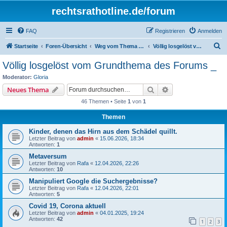
rechtsrathotline.de/forum
FAQ
Registrieren
Anmelden
S
Startseite
Foren-Übersicht
Weg vom Thema Recht
Völlig losgelöst vom Grundthema des Forums _
u
Völlig losgelöst vom Grundthema des Forums _
c
Moderator:
Gloria
h
Suche
Erweiterte Suche
Neues Thema
e
46 Themen • Seite
1
von
1
Themen
Kinder, denen das Hirn aus dem Schädel quillt.
Letzter Beitrag von
admin
«
15.06.2026, 18:34
Antworten:
1
Metaversum
Letzter Beitrag von
Rafa
«
12.04.2026, 22:26
Antworten:
10
Manipuliert Google die Suchergebnisse?
Letzter Beitrag von
Rafa
«
12.04.2026, 22:01
Antworten:
5
Covid 19, Corona aktuell
Letzter Beitrag von
admin
«
04.01.2025, 19:24
Antworten:
42
1
2
3