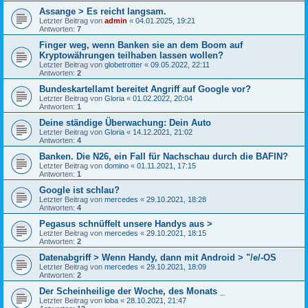
Assange > Es reicht langsam.
Letzter Beitrag von
admin
«
04.01.2025, 19:21
Antworten:
7
Finger weg, wenn Banken sie an dem Boom auf
Kryptowährungen teilhaben lassen wollen?
Letzter Beitrag von
globetrotter
«
09.05.2022, 22:11
Antworten:
2
Bundeskartellamt bereitet Angriff auf Google vor?
Letzter Beitrag von
Gloria
«
01.02.2022, 20:04
Antworten:
1
Deine ständige Überwachung: Dein Auto
Letzter Beitrag von
Gloria
«
14.12.2021, 21:02
Antworten:
4
Banken. Die N26, ein Fall für Nachschau durch die BAFIN?
Letzter Beitrag von
domino
«
01.11.2021, 17:15
Antworten:
1
Google ist schlau?
Letzter Beitrag von
mercedes
«
29.10.2021, 18:28
Antworten:
4
Pegasus schnüffelt unsere Handys aus >
Letzter Beitrag von
mercedes
«
29.10.2021, 18:15
Antworten:
2
Datenabgriff > Wenn Handy, dann mit Android > "/e/-OS
Letzter Beitrag von
mercedes
«
29.10.2021, 18:09
Antworten:
2
Der Scheinheilige der Woche, des Monats _
Letzter Beitrag von
loba
«
28.10.2021, 21:47