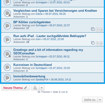
Letzter Beitrag von
Schnippel
«
13.07.2010, 03:01
Antworten:
2
Vergleichen und Sparen bei Versicherungen und Krediten
Letzter Beitrag von
Gloria
«
09.07.2010, 06:26
Antworten:
1
BP Köhler zurückgetreten
Letzter Beitrag von
Schnippel
«
05.07.2010, 22:37
Antworten:
17
1
2
Run aufs iPad - Lauter suchgefährdete Bekloppte?
Letzter Beitrag von
Geri
«
05.07.2010, 22:09
Antworten:
19
1
2
Greetings and a bit of information regarding my
SEOConsultan
Letzter Beitrag von
Schnippel
«
02.07.2010, 06:11
Antworten:
1
Kurzreisen in Deutschland
Letzter Beitrag von
Schnippel
«
01.07.2010, 23:29
Antworten:
2
Immobilienbewertung
Letzter Beitrag von
SpobbyPof
«
26.06.2010, 14:11
Neues Thema
46 Themen • Seite
1
von
1
Gehe zu