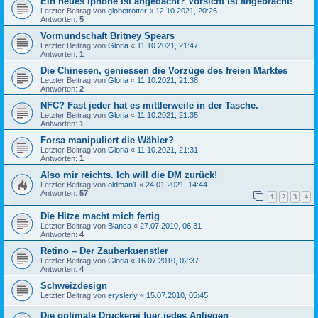
Ein neues Iphone ist angedacht? Vorsicht ist angebracht!
Letzter Beitrag von
globetrotter
«
12.10.2021, 20:26
Antworten:
5
Vormundschaft Britney Spears
Letzter Beitrag von
Gloria
«
11.10.2021, 21:47
Antworten:
1
Die Chinesen, geniessen die Vorzüge des freien Marktes _
Letzter Beitrag von
Gloria
«
11.10.2021, 21:38
Antworten:
2
NFC? Fast jeder hat es mittlerweile in der Tasche.
Letzter Beitrag von
Gloria
«
11.10.2021, 21:35
Antworten:
1
Forsa manipuliert die Wähler?
Letzter Beitrag von
Gloria
«
11.10.2021, 21:31
Antworten:
1
Also mir reichts. Ich will die DM zurück!
Letzter Beitrag von
oldman1
«
24.01.2021, 14:44
Antworten:
57
1
2
3
4
Die Hitze macht mich fertig
Letzter Beitrag von
Blanca
«
27.07.2010, 06:31
Antworten:
4
Retino – Der Zauberkuenstler
Letzter Beitrag von
Gloria
«
16.07.2010, 02:37
Antworten:
4
Schweizdesign
Letzter Beitrag von
eryslerly
«
15.07.2010, 05:45
Die optimale Druckerei fuer jedes Anliegen