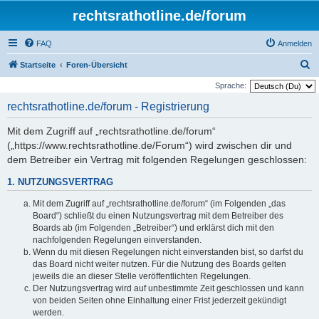
rechtsrathotline.de/forum
FAQ
Anmelden
S
Startseite
Foren-Übersicht
u
Sprache:
c
rechtsrathotline.de/forum - Registrierung
h
Mit dem Zugriff auf „rechtsrathotline.de/forum“
e
(„https://www.rechtsrathotline.de/Forum“) wird zwischen dir und
dem Betreiber ein Vertrag mit folgenden Regelungen geschlossen:
1. NUTZUNGSVERTRAG
Mit dem Zugriff auf „rechtsrathotline.de/forum“ (im Folgenden „das
Board“) schließt du einen Nutzungsvertrag mit dem Betreiber des
Boards ab (im Folgenden „Betreiber“) und erklärst dich mit den
nachfolgenden Regelungen einverstanden.
Wenn du mit diesen Regelungen nicht einverstanden bist, so darfst du
das Board nicht weiter nutzen. Für die Nutzung des Boards gelten
jeweils die an dieser Stelle veröffentlichten Regelungen.
Der Nutzungsvertrag wird auf unbestimmte Zeit geschlossen und kann
von beiden Seiten ohne Einhaltung einer Frist jederzeit gekündigt
werden.