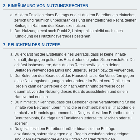
2. EINRÄUMUNG VON NUTZUNGSRECHTEN
Mit dem Erstellen eines Beitrags erteilst du dem Betreiber ein einfaches,
zeitlich und räumlich unbeschränktes und unentgeltliches Recht, deinen
Beitrag im Rahmen des Boards zu nutzen.
Das Nutzungsrecht nach Punkt 2, Unterpunkt a bleibt auch nach
Kündigung des Nutzungsvertrages bestehen.
3. PFLICHTEN DES NUTZERS
Du erklärst mit der Erstellung eines Beitrags, dass er keine Inhalte
enthält, die gegen geltendes Recht oder die guten Sitten verstoßen. Du
erklärst insbesondere, dass du das Recht besitzt, die in deinen
Beiträgen verwendeten Links und Bilder zu setzen bzw. zu verwenden.
Der Betreiber des Boards übt das Hausrecht aus. Bei Verstößen gegen
diese Nutzungsbedingungen oder anderer im Board veröffentlichten
Regeln kann der Betreiber dich nach Abmahnung zeitweise oder
dauerhaft von der Nutzung dieses Boards ausschließen und dir ein
Hausverbot erteilen.
Du nimmst zur Kenntnis, dass der Betreiber keine Verantwortung für die
Inhalte von Beiträgen übernimmt, die er nicht selbst erstellt hat oder die
er nicht zur Kenntnis genommen hat. Du gestattest dem Betreiber, dein
Benutzerkonto, Beiträge und Funktionen jederzeit zu löschen oder zu
sperren.
Du gestattest dem Betreiber darüber hinaus, deine Beiträge
abzuändern, sofern sie gegen o. g. Regeln verstoßen oder geeignet
sind, dem Betreiber oder einem Dritten Schaden zuzufügen.