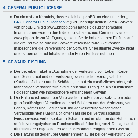
4. GENERAL PUBLIC LICENSE
Du nimmst zur Kenntnis, dass es sich bei phpBB um eine unter der „
GNU General Public License v2
“ (GPL) bereitgestellten Foren-Software
von phpBB Limited (www.phpbb.com) handelt; deutschsprachige
Informationen werden durch die deutschsprachige Community unter
www.phpbb.de zur Verfügung gestellt. Beide haben keinen Einfluss auf
die Art und Weise, wie die Software verwendet wird. Sie können
insbesondere die Verwendung der Software für bestimmte Zwecke nicht
untersagen oder auf Inhalte fremder Foren Einfluss nehmen.
5. GEWÄHRLEISTUNG
Der Betreiber haftet mit Ausnahme der Verletzung von Leben, Körper
und Gesundheit und der Verletzung wesentlicher Vertragspflichten
(Kardinalpflichten) nur für Schäden, die auf ein vorsätzliches oder grob
fahrlässiges Verhalten zurückzuführen sind. Dies gilt auch für mittelbare
Folgeschäden wie insbesondere entgangenen Gewinn.
Die Haftung ist gegenüber Verbrauchern außer bei vorsätzlichem oder
grob fahrlässigem Verhalten oder bei Schäden aus der Verletzung von
Leben, Körper und Gesundheit und der Verletzung wesentlicher
Vertragspflichten (Kardinalpflichten) auf die bei Vertragsschluss
typischerweise vorhersehbaren Schäden und im übrigen der Höhe nach
auf die vertragstypischen Durchschnittsschäden begrenzt. Dies gilt auch
für mittelbare Folgeschäden wie insbesondere entgangenen Gewinn.
Die Haftung ist gegenüber Unternehmern außer bei der Verletzung von