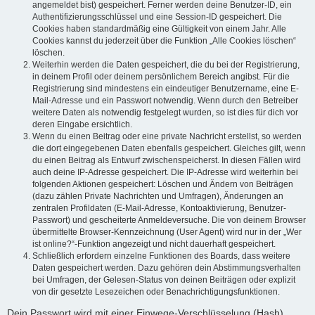
angemeldet bist) gespeichert. Ferner werden deine Benutzer-ID, ein
Authentifizierungsschlüssel und eine Session-ID gespeichert. Die
Cookies haben standardmäßig eine Gültigkeit von einem Jahr. Alle
Cookies kannst du jederzeit über die Funktion „Alle Cookies löschen“
löschen.
Weiterhin werden die Daten gespeichert, die du bei der Registrierung,
in deinem Profil oder deinem persönlichem Bereich angibst. Für die
Registrierung sind mindestens ein eindeutiger Benutzername, eine E-
Mail-Adresse und ein Passwort notwendig. Wenn durch den Betreiber
weitere Daten als notwendig festgelegt wurden, so ist dies für dich vor
deren Eingabe ersichtlich.
Wenn du einen Beitrag oder eine private Nachricht erstellst, so werden
die dort eingegebenen Daten ebenfalls gespeichert. Gleiches gilt, wenn
du einen Beitrag als Entwurf zwischenspeicherst. In diesen Fällen wird
auch deine IP-Adresse gespeichert. Die IP-Adresse wird weiterhin bei
folgenden Aktionen gespeichert: Löschen und Ändern von Beiträgen
(dazu zählen Private Nachrichten und Umfragen), Änderungen an
zentralen Profildaten (E-Mail-Adresse, Kontoaktivierung, Benutzer-
Passwort) und gescheiterte Anmeldeversuche. Die von deinem Browser
übermittelte Browser-Kennzeichnung (User Agent) wird nur in der „Wer
ist online?“-Funktion angezeigt und nicht dauerhaft gespeichert.
Schließlich erfordern einzelne Funktionen des Boards, dass weitere
Daten gespeichert werden. Dazu gehören dein Abstimmungsverhalten
bei Umfragen, der Gelesen-Status von deinen Beiträgen oder explizit
von dir gesetzte Lesezeichen oder Benachrichtigungsfunktionen.
Dein Passwort wird mit einer Einwege-Verschlüsselung (Hash)