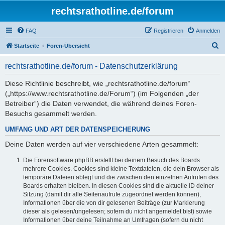
rechtsrathotline.de/forum
FAQ
Registrieren
Anmelden
S
Startseite
Foren-Übersicht
u
rechtsrathotline.de/forum - Datenschutzerklärung
c
h
Diese Richtlinie beschreibt, wie „rechtsrathotline.de/forum“
(„https://www.rechtsrathotline.de/Forum“) (im Folgenden „der
e
Betreiber“) die Daten verwendet, die während deines Foren-
Besuchs gesammelt werden.
UMFANG UND ART DER DATENSPEICHERUNG
Deine Daten werden auf vier verschiedene Arten gesammelt:
Die Forensoftware phpBB erstellt bei deinem Besuch des Boards
mehrere Cookies. Cookies sind kleine Textdateien, die dein Browser als
temporäre Dateien ablegt und die zwischen den einzelnen Aufrufen des
Boards erhalten bleiben. In diesen Cookies sind die aktuelle ID deiner
Sitzung (damit dir alle Seitenaufrufe zugeordnet werden können),
Informationen über die von dir gelesenen Beiträge (zur Markierung
dieser als gelesen/ungelesen; sofern du nicht angemeldet bist) sowie
Informationen über deine Teilnahme an Umfragen (sofern du nicht