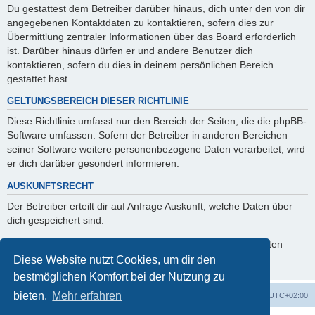
Du gestattest dem Betreiber darüber hinaus, dich unter den von dir
angegebenen Kontaktdaten zu kontaktieren, sofern dies zur
Übermittlung zentraler Informationen über das Board erforderlich
ist. Darüber hinaus dürfen er und andere Benutzer dich
kontaktieren, sofern du dies in deinem persönlichen Bereich
gestattet hast.
GELTUNGSBEREICH DIESER RICHTLINIE
Diese Richtlinie umfasst nur den Bereich der Seiten, die die phpBB-
Software umfassen. Sofern der Betreiber in anderen Bereichen
seiner Software weitere personenbezogene Daten verarbeitet, wird
er dich darüber gesondert informieren.
AUSKUNFTSRECHT
Der Betreiber erteilt dir auf Anfrage Auskunft, welche Daten über
dich gespeichert sind.
Du kannst jederzeit die Löschung bzw. Sperrung deiner Daten
verlangen. Kontaktiere hierzu bitte den Betreiber.
Diese Website nutzt Cookies, um dir den
bestmöglichen Komfort bei der Nutzung zu
bieten.
Mehr erfahren
Startseite
Foren-Übersicht
Alle Zeiten sind
UTC+02:00