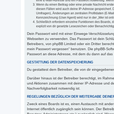
eine E-Mail-Adresse und ein Passwort notwendig. Wenn du
Wenn du einen Beitrag oder eine private Nachricht erste
diesen Fällen wird auch deine IP-Adresse gespeichert. 
Umfragen), Änderungen an zentralen Profildaten (E-Mai
Kennzeichnung (User Agent) wird nur in der „Wer ist onl
Schließlich erfordern einzelne Funktionen des Boards,
explizit von dir gesetzte Lesezeichen oder Benachrichti
Dein Passwort wird mit einer Einwege-Verschlüsselung 
Webseiten zu verwenden. Das Passwort ist dein Schlü
Betreibers, von phpBB Limited oder ein Dritter berec
mein Passwort vergessen“ benutzen. Die phpBB-Softw
Passwort an diese Adresse, mit dem du dann auf das 
GESTATTUNG DER DATENSPEICHERUNG
Du gestattest dem Betreiber, die von dir eingegeben
Darüber hinaus ist der Betreiber berechtigt, im Rahm
und Aktionen zusammen mit deiner IP-Adresse und de
Nachverfolgbarkeit notwendig ist.
REGELUNGEN BEZÜGLICH DER WEITERGABE DEINE
Zweck eines Boards ist es, einen Austausch mit andere
Internet öffentlich zugänglich sein können. Der Betrei