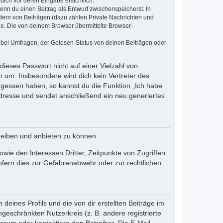
dich vor deren Eingabe ersichtlich.
wenn du einen Beitrag als Entwurf zwischenspeicherst. In
dern von Beiträgen (dazu zählen Private Nachrichten und
e. Die von deinem Browser übermittelte Browser-
 bei Umfragen, der Gelesen-Status von deinen Beiträgen oder
dieses Passwort nicht auf einer Vielzahl von
 um. Insbesondere wird dich kein Vertreter des
ergessen haben, so kannst du die Funktion „Ich habe
resse und sendet anschließend ein neu generiertes
reiben und anbieten zu können.
ie den Interessen Dritter, Zeitpunkte von Zugriffen
fern dies zur Gefahrenabwehr oder zur rechtlichen
eines Profils und die von dir erstellten Beiträge im
ngeschränkten Nutzerkreis (z. B. andere registrierte