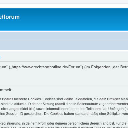
de/forum
g
/forum“ („https://www.rechtsrathotline.de/Forum“) (im Folgenden „der Be
ammelt:
s Boards mehrere Cookies. Cookies sind kleine Textdateien, die dein Browser als
 sind die aktuelle ID deiner Sitzung (damit dir alle Seitenaufrufe zugeordnet werd
u nicht angemeldet bist) sowie Informationen über deine Teilnahme an Umfragen (s
eine Session-ID gespeichert. Die Cookies haben standardmäßig eine Gültigkeit von 
Registrierung, in deinem Profil oder deinem persönlichem Bereich angibst. Für di