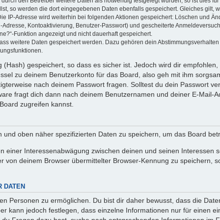
rch den Betreiber weitere Daten als notwendig festgelegt wurden, so ist dies für 
llst, so werden die dort eingegebenen Daten ebenfalls gespeichert. Gleiches gilt, 
Die IP-Adresse wird weiterhin bei folgenden Aktionen gespeichert: Löschen und Än
l-Adresse, Kontoaktivierung, Benutzer-Passwort) und gescheiterte Anmeldeversuch
ine?“-Funktion angezeigt und nicht dauerhaft gespeichert.
 dass weitere Daten gespeichert werden. Dazu gehören dein Abstimmungsverhalten
gungsfunktionen.
(Hash) gespeichert, so dass es sicher ist. Jedoch wird dir empfohlen, 
ssel zu deinem Benutzerkonto für das Board, also geh mit ihm sorgsam
htigterweise nach deinem Passwort fragen. Solltest du dein Passwort v
are fragt dich dann nach deinem Benutzernamen und deiner E-Mail-Ad
Board zugreifen kannst.
en und oben näher spezifizierten Daten zu speichern, um das Board bet
en einer Interessenabwägung zwischen deinen und seinen Interessen sow
r von deinem Browser übermittelter Browser-Kennung zu speichern, so
R DATEN
n Personen zu ermöglichen. Du bist dir daher bewusst, dass die Daten d
ber kann jedoch festlegen, dass einzelne Informationen nur für einen ei