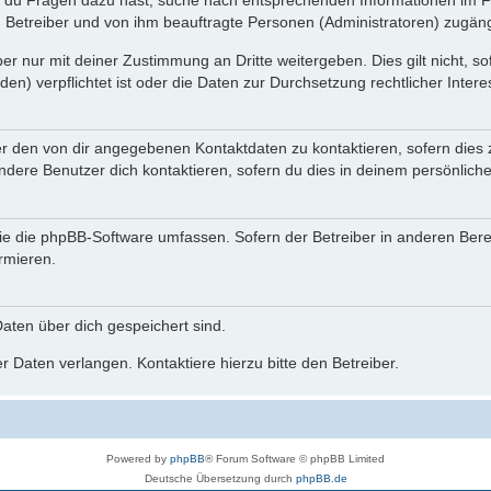
n du Fragen dazu hast, suche nach entsprechenden Informationen im Fo
n Betreiber und von ihm beauftragte Personen (Administratoren) zugäng
r nur mit deiner Zustimmung an Dritte weitergeben. Dies gilt nicht, s
n) verpflichtet ist oder die Daten zur Durchsetzung rechtlicher Interes
er den von dir angegebenen Kontaktdaten zu kontaktieren, sofern dies 
andere Benutzer dich kontaktieren, sofern du dies in deinem persönliche
, die die phpBB-Software umfassen. Sofern der Betreiber in anderen Be
ormieren.
 Daten über dich gespeichert sind.
 Daten verlangen. Kontaktiere hierzu bitte den Betreiber.
Powered by
phpBB
® Forum Software © phpBB Limited
Deutsche Übersetzung durch
phpBB.de