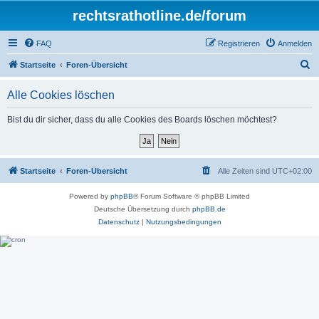
rechtsrathotline.de/forum
FAQ
Registrieren
Anmelden
S
Startseite
Foren-Übersicht
u
Alle Cookies löschen
c
h
Bist du dir sicher, dass du alle Cookies des Boards löschen möchtest?
e
Startseite
Foren-Übersicht
Alle Zeiten sind
UTC+02:00
Powered by
phpBB
® Forum Software © phpBB Limited
Deutsche Übersetzung durch
phpBB.de
Datenschutz
|
Nutzungsbedingungen