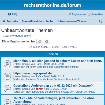
rechtsrathotline.de/forum
FAQ
Registrieren
Anmelden
S
Startseite
Foren-Übersicht
Suche
Unbeantwortete Themen
u
Unbeantwortete Themen
c
Zur erweiterten Suche
h
Suche
Erweiterte Suche
e
Die Suche ergab 12 Treffer • Seite
1
von
1
Themen
Mehr Musik, als sich jemand in seinem Leben anhören kann.
Letzter Beitrag von
Rafa
«
19.04.2026, 22:31
Verfasst in
Ihr kennt Sites die keine Suchmaschine findet?
https://www.pagespeed.de/
Letzter Beitrag von
Rafa
«
19.04.2026, 22:17
Verfasst in
Ihr kennt Sites die keine Suchmaschine findet?
Gesetzliche Änderungen zum 01.12.2024 ein Desaster?
Letzter Beitrag von
admin
«
04.01.2025, 17:59
Verfasst in
Rechtsberatung durch Rechtsanwälte per Telefon, per eMail.
16.09.22 - Kleine Solaranlagen, jetzt steuerfrei und ohne
Abschaltung.
Letzter Beitrag von
Gloria
«
17.09.2022, 21:36