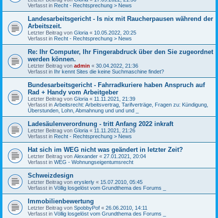
Verfasst in
Recht - Rechtsprechung > News
Landesarbeitsgericht - Is nix mit Raucherpausen während der
Arbeitszeit.
Letzter Beitrag von
Gloria
«
10.05.2022, 20:25
Verfasst in
Recht - Rechtsprechung > News
Re: Ihr Computer, Ihr Fingerabdruck über den Sie zugeordnet
werden können.
Letzter Beitrag von
admin
«
30.04.2022, 21:36
Verfasst in
Ihr kennt Sites die keine Suchmaschine findet?
Bundesarbeitsgericht - Fahrradkuriere haben Anspruch auf
Rad + Handy vom Arbeitgeber
Letzter Beitrag von
Gloria
«
11.11.2021, 21:39
Verfasst in
Arbeitsrecht: Arbeitsvertrag, Tarifverträge, Fragen zu: Kündigung,
Überstunden, Lohn, Abmahnung und und und _
Ladesäulenverordnung - tritt Anfang 2022 inkraft
Letzter Beitrag von
Gloria
«
11.11.2021, 21:26
Verfasst in
Recht - Rechtsprechung > News
Hat sich im WEG nicht was geändert in letzter Zeit?
Letzter Beitrag von
Alexander
«
27.01.2021, 20:04
Verfasst in
WEG - Wohnungseigentumsrecht
Schweizdesign
Letzter Beitrag von
eryslerly
«
15.07.2010, 05:45
Verfasst in
Völlig losgelöst vom Grundthema des Forums _
Immobilienbewertung
Letzter Beitrag von
SpobbyPof
«
26.06.2010, 14:11
Verfasst in
Völlig losgelöst vom Grundthema des Forums _