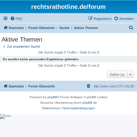
rechtsrathotline.de/forum
FAQ
Registrieren
Anmelden
S
Startseite
Foren-Übersicht
Suche
Aktive Themen
u
Aktive Themen
c
Zur erweiterten Suche
h
Die Suche ergab 0 Treffer • Seite
1
von
1
e
Es wurden keine passenden Ergebnisse gefunden.
Die Suche ergab 0 Treffer • Seite
1
von
1
Gehe zu
Startseite
Foren-Übersicht
Alle Zeiten sind
UTC+02:00
Powered by
phpBB
® Forum Software © phpBB Limited
Deutsche Übersetzung durch
phpBB.de
Datenschutz
|
Nutzungsbedingungen