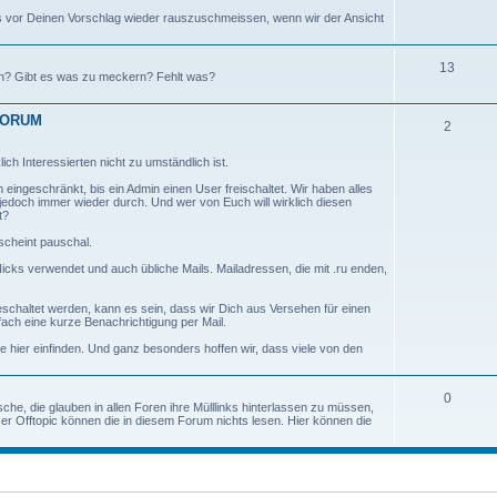
ns vor Deinen Vorschlag wieder rauszuschmeissen, wenn wir der Ansicht
13
n? Gibt es was zu meckern? Fehlt was?
 FORUM
2
ich Interessierten nicht zu umständlich ist.
eingeschränkt, bis ein Admin einen User freischaltet. Wir haben alles
jedoch immer wieder durch. Und wer von Euch will wirklich diesen
t?
scheint pauschal.
icks verwendet und auch übliche Mails. Mailadressen, die mit .ru enden,
eschaltet werden, kann es sein, dass wir Dich aus Versehen für einen
ach eine kurze Benachrichtigung per Mail.
e hier einfinden. Und ganz besonders hoffen wir, dass viele von den
0
he, die glauben in allen Foren ihre Mülllinks hinterlassen zu müssen,
r Offtopic können die in diesem Forum nichts lesen. Hier können die