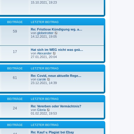
B
e
15.10.2021, 19:23
a
e
u
g
i
e
t
s
r
t
a
e
BEITRÄGE
LETZTER BEITRAG
g
r
B
Re: Fristlose Kündigung wg. a…
e
59
N
von
globetrotter
i
e
14.12.2021, 19:05
t
u
r
e
a
s
g
Hat sich im WEG nicht was geä…
t
17
N
von
Alexander
e
e
27.01.2021, 20:04
r
u
B
e
e
s
BEITRÄGE
LETZTER BEITRAG
i
t
t
e
Re: Covid, neue aktuelle Rege…
r
61
r
N
von
carole
a
B
e
23.12.2021, 14:39
g
e
u
i
e
t
s
r
t
BEITRÄGE
LETZTER BEITRAG
a
e
g
r
Re: Vererben oder Vermächtnis?
B
24
N
von
Gloria
e
e
01.02.2022, 19:53
i
u
t
e
r
s
BEITRÄGE
LETZTER BEITRAG
a
t
g
e
Re: Kauf v. Plagiat bei Ebay