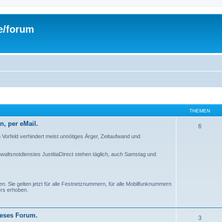
de/forum
THEMEN
n, per eMail.
6
 im Vorfeld verhindert meist unnötiges Ärger, Zeitaufwand und
nwaltsnotdienstes JustitiaDirect stehen täglich, auch Samstag und
n. Sie gelten jetzt für alle Festnetznummern, für alle Mobilfunknummern
ers erhoben.
ieses Forum.
3