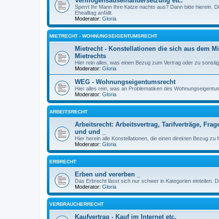
Vermögensauseinandersetzung etc.
Sperrt Ihr Mann Ihre Katze nachts aus? Dann bitte hierein. 
Ehealltag anfällt.
Moderator:
Gloria
MIETRECHT - WOHNUNGSEIGENTUMSRECHT
Mietrecht - Konstellationen die sich aus dem M
Mietrechts
Hier rein alles, was einen Bezug zum Vertrag oder zu sonst
Moderator:
Gloria
WEG - Wohnungseigentumsrecht
Hier alles rein, was an Problematiken des Wohnungseigentums
Moderator:
Gloria
ARBEITSRECHT
Arbeitsrecht: Arbeitsvertrag, Tarifverträge, 
und und _
Hier herein alle Konstellationen, die einen direkten Bezug zu
Moderator:
Gloria
ERBRECHT
Erben und vererben _
Das Erbrecht lässt sich nur schwer in Kategorien einteilen. 
Moderator:
Gloria
VERBRAUCHERRECHT
Kaufvertrag - Kauf im Internet etc.