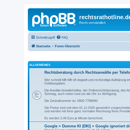
rechtsrathotline.
Recht verständlich
Schnellzugriff
FAQ
Startseite
Foren-Übersicht
ALLGEMEINES
Rechtsberatung durch Rechtsanwälte per Telefo
.
Wer schnell hilft hilft oft doppelt und rechtzeitige Aufklärung
Geldausgaben.
Die Anwälte Anwaltshotline, der Onlinerechtsberatung, des A
Sonntag, auch meist rund um die Uhr zu Verfügung.
Die Zentralnummer ist: 0900-7788990.
Die Preise sind seit dem 01.12.2025 gesetzlich vorgeschriebe
und werden mit Ihrer ganz normalen Rechnung Ihres Provid
Es werden 2,49 Euro je Minute berechnet.
Google > Dumme KI (DKI) + Google ignoriert d