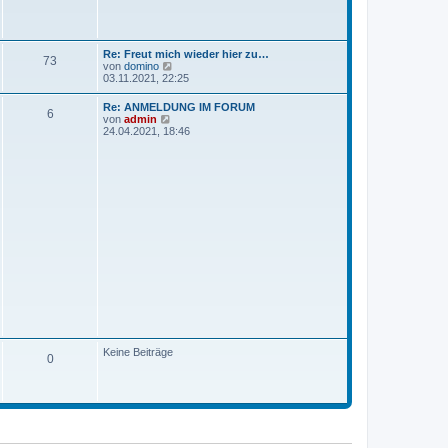
e
r
B
e
i
Re: Freut mich wieder hier zu…
73
t
N
von
domino
r
e
03.11.2021, 22:25
a
u
g
e
Re: ANMELDUNG IM FORUM
6
s
N
von
admin
t
e
24.04.2021, 18:46
e
u
r
e
B
s
e
t
i
e
t
r
r
B
a
e
g
i
t
r
a
g
Keine Beiträge
0