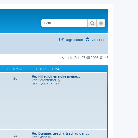
Suche
Erweiterte Suche
Registrieren
Anmelden
Aktuelle Zeit: 07.08.2026, 01:48
BEITRÄGE
LETZTER BEITRAG
Re: Hilfe, ich erreiche meine…
26
N
von
Bergmeister
e
07.01.2025, 21:09
u
e
s
t
e
r
B
e
i
t
r
a
g
Re: Dumme, geschäftsschädigen…
12
N
von
Gloria