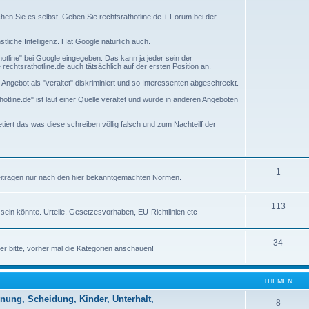
hen Sie es selbst. Geben Sie rechtsrathotline.de + Forum bei der
nstliche Intelligenz. Hat Google natürlich auch.
tline" bei Google eingegeben. Das kann ja jeder sein der
rechtsrathotline.de auch tätsächlich auf der ersten Position an.
ngebot als "veraltet" diskriminiert und so Interessenten abgeschreckt.
tline.de" ist laut einer Quelle veraltet und wurde in anderen Angeboten
retiert das was diese schreiben völlig falsch und zum Nachteilf der
1
eiträgen nur nach den hier bekanntgemachten Normen.
113
 sein könnte. Urteile, Gesetzesvorhaben, EU-Richtlinien etc
34
ber bitte, vorher mal die Kategorien anschauen!
THEMEN
nung, Scheidung, Kinder, Unterhalt,
8