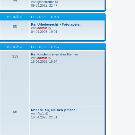
44
r
N
von
globetrotter
B
e
09.05.2022, 22:47
e
u
i
e
t
s
BEITRÄGE
LETZTER BEITRAG
r
t
a
e
Re: Urheberrecht > Fototapete…
g
80
r
N
von
admin
B
e
04.01.2025, 19:01
e
u
i
e
t
s
r
t
BEITRÄGE
LETZTER BEITRAG
a
e
g
r
Re: Kinder, denen das Hirn au…
319
B
N
von
admin
e
e
15.06.2026, 18:34
i
u
t
e
r
s
a
t
g
e
r
B
e
i
t
r
a
g
Mehr Musik, als sich jemand i…
68
N
von
Rafa
e
19.04.2026, 22:31
u
e
s
t