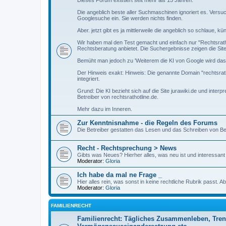
Dieses Forum existiert seit mehr als 15 Jahren.
Die angeblich beste aller Suchmaschinen ignoriert es. Versuc
Googlesuche ein. Sie werden nichts finden.
Aber. jetzt gibt es ja mittlerweile die angeblich so schlaue, kü
Wir haben mal den Test gemacht und einfach nur "Rechtsratho
Rechtsberatung anbietet. Die Suchergebnisse zeigen die Site 
Bemüht man jedoch zu 'Weiterem die KI von Google wird das A
Der Hinweis exakt: Hinweis: Die genannte Domain "rechtsratho
integriert.
Grund: Die KI bezieht sich auf die Site jurawiki.de und interp
Betreiber von rechtsrathotline.de.
Mehr dazu im Inneren.
Zur Kenntnisnahme - die Regeln des Forums
Die Betreiber gestatten das Lesen und das Schreiben von B
Recht - Rechtsprechung > News
Gibts was Neues? Hierher alles, was neu ist und interessant
Moderator:
Gloria
Ich habe da mal ne Frage _
Hier alles rein, was sonst in keine rechtliche Rubrik passt. A
Moderator:
Gloria
FAMILIENRECHT
Familienrecht: Tägliches Zusammenleben, Tren