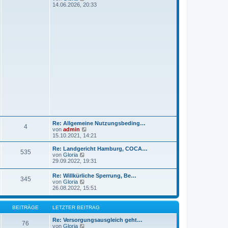
e
14.06.2026, 20:33
u
e
s
t
e
r
B
e
i
t
r
a
g
Re: Allgemeine Nutzungsbeding…
4
N
von
admin
e
15.10.2021, 14:21
u
e
Re: Landgericht Hamburg, COCA…
535
s
N
von
Gloria
t
e
29.09.2022, 19:31
e
u
r
e
Re: Willkürliche Sperrung, Be…
B
345
s
N
von
Gloria
e
t
e
26.08.2022, 15:51
i
e
u
t
r
e
r
B
s
BEITRÄGE
LETZTER BEITRAG
a
e
t
g
i
e
Re: Versorgungsausgleich geht…
t
76
r
N
von
Gloria
r