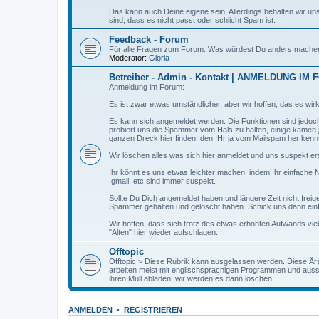
Das kann auch Deine eigene sein. Allerdings behalten wir u
sind, dass es nicht passt oder schlicht Spam ist.
Feedback - Forum
Für alle Fragen zum Forum. Was würdest Du anders mache
Moderator:
Gloria
Betreiber - Admin - Kontakt | ANMELDUNG IM
Anmeldung im Forum:
Es ist zwar etwas umständlicher, aber wir hoffen, das es wirkl
Es kann sich angemeldet werden. Die Funktionen sind jedoch 
probiert uns die Spammer vom Hals zu halten, einige kamen 
ganzen Dreck hier finden, den IHr ja vom Mailspam her kenn
Wir löschen alles was sich hier anmeldet und uns suspekt er
Ihr könnt es uns etwas leichter machen, indem Ihr einfache N
.gmail, etc sind immer suspekt.
Sollte Du Dich angemeldet haben und längere Zeit nicht freig
Spammer gehalten und gelöscht haben. Schick uns dann einf
Wir hoffen, dass sich trotz des etwas erhöhten Aufwands viel
"Alten" hier wieder aufschlagen.
Offtopic
Offtopic > Diese Rubrik kann ausgelassen werden. Diese Ärsc
arbeiten meist mit englischsprachigen Programmen und ausse
ihren Müll abladen, wir werden es dann löschen.
ANMELDEN
•
REGISTRIEREN