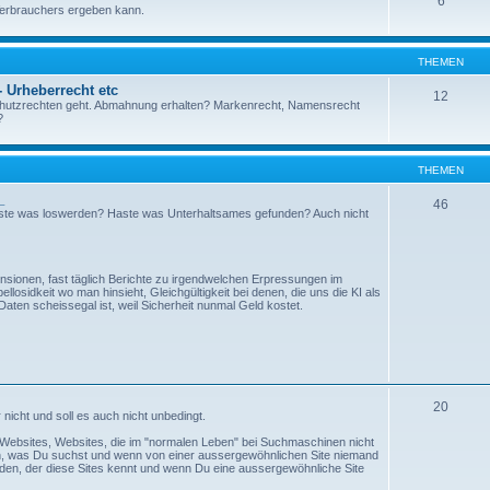
6
 Verbrauchers ergeben kann.
THEMEN
 Urheberrecht etc
12
Schutzrechten geht. Abmahnung erhalten? Markenrecht, Namensrecht
?
THEMEN
_
46
llste was loswerden? Haste was Unterhaltsames gefunden? Auch nicht
nsionen, fast täglich Berichte zu irgendwelchen Erpressungen im
llosidkeit wo man hinsieht, Gleichgültigkeit bei denen, die uns die KI als
Daten scheissegal ist, weil Sicherheit nunmal Geld kostet.
20
cht und soll es auch nicht unbedingt.
che Websites, Websites, die im "normalen Leben" bei Suchmaschinen nicht
, was Du suchst und wenn von einer aussergewöhnlichen Site niemand
nden, der diese Sites kennt und wenn Du eine aussergewöhnliche Site