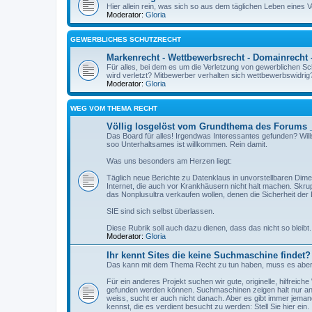
Hier allein rein, was sich so aus dem täglichen Leben eines
Moderator:
Gloria
GEWERBLICHES SCHUTZRECHT
Markenrecht - Wettbewerbsrecht - Domainrecht -
Für alles, bei dem es um die Verletzung von gewerblichen 
wird verletzt? Mitbewerber verhalten sich wettbewerbswidrig
Moderator:
Gloria
WEG VOM THEMA RECHT
Völlig losgelöst vom Grundthema des Forums 
Das Board für alles! Irgendwas Interessantes gefunden? Wi
soo Unterhaltsames ist willkommen. Rein damit.
Was uns besonders am Herzen liegt:
Täglich neue Berichte zu Datenklaus in unvorstellbaren Dime
Internet, die auch vor Krankhäusern nicht halt machen. Skrupe
das Nonplusultra verkaufen wollen, denen die Sicherheit der 
SIE sind sich selbst überlassen.
Diese Rubrik soll auch dazu dienen, dass das nicht so bleibt.
Moderator:
Gloria
Ihr kennt Sites die keine Suchmaschine findet?
Das kann mit dem Thema Recht zu tun haben, muss es aber ni
Für ein anderes Projekt suchen wir gute, originelle, hilfrei
gefunden werden können. Suchmaschinen zeigen halt nur an
weiss, sucht er auch nicht danach. Aber es gibt immer jema
kennst, die es verdient besucht zu werden: Stell Sie hier ein.