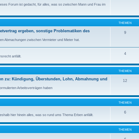
Dieses Forum ist gedacht, für alles, was so zwischen Mann und Frau im
THEMEN
ietvertrag ergeben, sonstige Problematiken des
9
igen Abmachungen zwischen Vermieter und Mieter hat.
4
recht anfällt.
THEMEN
Fragen zu: Kündigung, Überstunden, Lohn, Abmahnung und
12
 formulierten Arbeitsverträgen haben
THEMEN
6
Deshalb hier hinein alles, was so rund ums Thema Erben anfällt.
THEMEN